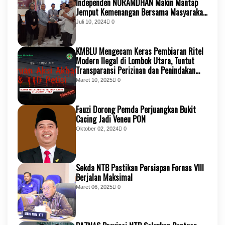
Independen NURAMDHAN Makin Mantap
Jemput Kemenangan Bersama Masyarakat
KSB
Juli 10, 2024
0
KMBLU Mengecam Keras Pembiaran Ritel
Modern Ilegal di Lombok Utara, Tuntut
Transparansi Perizinan dan Penindakan
Tegas
Maret 10, 2025
0
Fauzi Dorong Pemda Perjuangkan Bukit
Cacing Jadi Veneu PON
Oktober 02, 2024
0
Sekda NTB Pastikan Persiapan Fornas VIII
Berjalan Maksimal
Maret 06, 2025
0