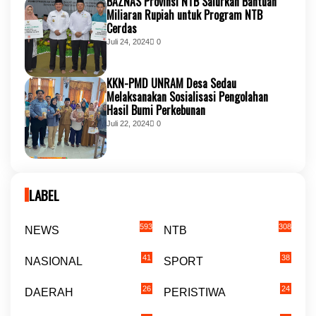
BAZNAS Provinsi NTB Salurkan Bantuan
Miliaran Rupiah untuk Program NTB
Cerdas
Juli 24, 2024
0
KKN-PMD UNRAM Desa Sedau
Melaksanakan Sosialisasi Pengolahan
Hasil Bumi Perkebunan
Juli 22, 2024
0
LABEL
593
308
NEWS
NTB
41
38
NASIONAL
SPORT
26
24
DAERAH
PERISTIWA