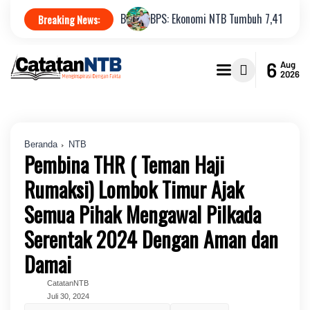
 Pemprov NTB
BPS: Ekonomi NTB Tumbuh 7,41 Persen, Tertinggi Ked
Breaking News:
6
Aug
2026
Beranda
NTB
Pembina THR ( Teman Haji
Rumaksi) Lombok Timur Ajak
Semua Pihak Mengawal Pilkada
Serentak 2024 Dengan Aman dan
Damai
CatatanNTB
Juli 30, 2024