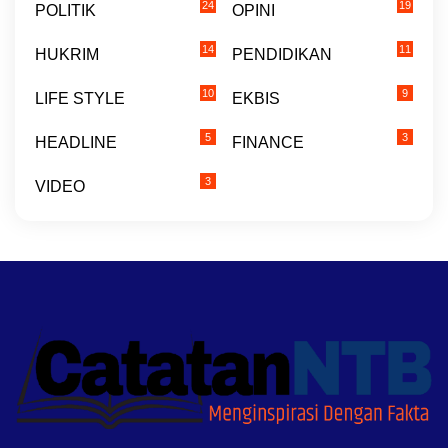
24
19
POLITIK
OPINI
14
11
HUKRIM
PENDIDIKAN
10
9
LIFE STYLE
EKBIS
5
3
HEADLINE
FINANCE
3
VIDEO