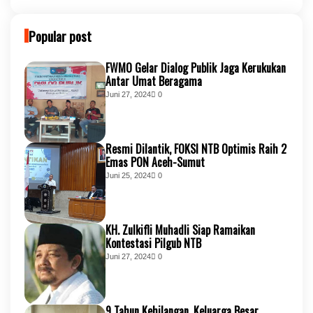
Popular post
FWMO Gelar Dialog Publik Jaga Kerukukan
Antar Umat Beragama
Juni 27, 2024
0
Resmi Dilantik, FOKSI NTB Optimis Raih 2
Emas PON Aceh-Sumut
Juni 25, 2024
0
KH. Zulkifli Muhadli Siap Ramaikan
Kontestasi Pilgub NTB
Juni 27, 2024
0
9 Tahun Kehilangan, Keluarga Besar