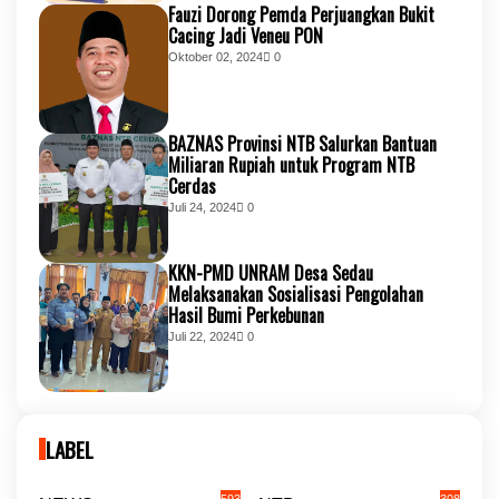
Fauzi Dorong Pemda Perjuangkan Bukit
Cacing Jadi Veneu PON
Oktober 02, 2024
0
BAZNAS Provinsi NTB Salurkan Bantuan
Miliaran Rupiah untuk Program NTB
Cerdas
Juli 24, 2024
0
KKN-PMD UNRAM Desa Sedau
Melaksanakan Sosialisasi Pengolahan
Hasil Bumi Perkebunan
Juli 22, 2024
0
LABEL
593
308