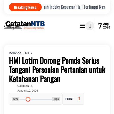
asi Lombok Raih Indeks Kepuasan Haji Tertinggi Nasional
Jamkrin
Breaking News:
7
Aug
2026
Beranda
NTB
HMI Lotim Dorong Pemda Serius
Tangani Persoalan Pertanian untuk
Ketahanan Pangan
CatatanNTB
Januari 10, 2025
PRINT
12px
30px