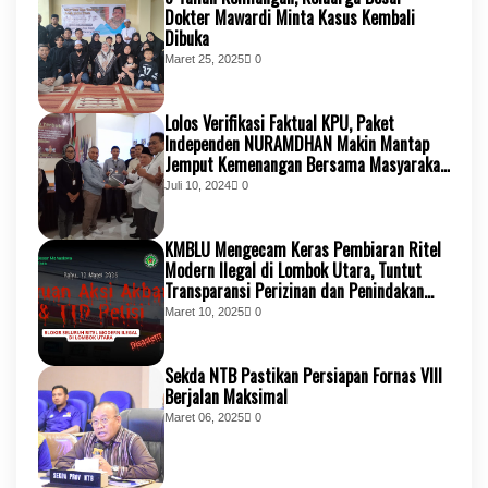
Dokter Mawardi Minta Kasus Kembali
Dibuka
Maret 25, 2025
0
Lolos Verifikasi Faktual KPU, Paket
Independen NURAMDHAN Makin Mantap
Jemput Kemenangan Bersama Masyarakat
KSB
Juli 10, 2024
0
KMBLU Mengecam Keras Pembiaran Ritel
Modern Ilegal di Lombok Utara, Tuntut
Transparansi Perizinan dan Penindakan
Tegas
Maret 10, 2025
0
Sekda NTB Pastikan Persiapan Fornas VIII
Berjalan Maksimal
Maret 06, 2025
0