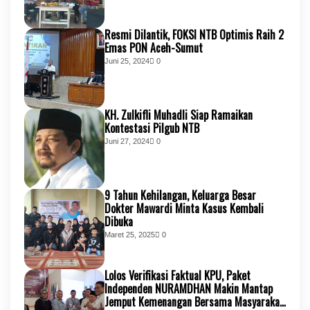
Resmi Dilantik, FOKSI NTB Optimis Raih 2
Emas PON Aceh-Sumut
Juni 25, 2024
0
KH. Zulkifli Muhadli Siap Ramaikan
Kontestasi Pilgub NTB
Juni 27, 2024
0
9 Tahun Kehilangan, Keluarga Besar
Dokter Mawardi Minta Kasus Kembali
Dibuka
Maret 25, 2025
0
Lolos Verifikasi Faktual KPU, Paket
Independen NURAMDHAN Makin Mantap
Jemput Kemenangan Bersama Masyarakat