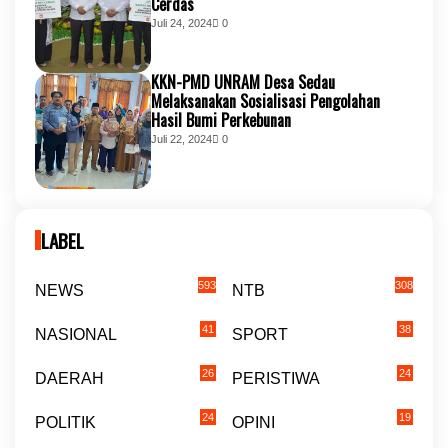
Cerdas
Juli 24, 2024
0
KKN-PMD UNRAM Desa Sedau
Melaksanakan Sosialisasi Pengolahan
Hasil Bumi Perkebunan
Juli 22, 2024
0
LABEL
593
308
NEWS
NTB
41
38
NASIONAL
SPORT
26
24
DAERAH
PERISTIWA
24
19
POLITIK
OPINI