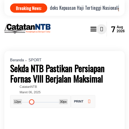
mbok Raih Indeks Kepuasan Haji Tertinggi Nasional
Jamkrindo Per
Breaking News:
7
Aug
2026
Beranda
SPORT
Sekda NTB Pastikan Persiapan
Fornas VIII Berjalan Maksimal
CatatanNTB
Maret 06, 2025
PRINT
12px
30px