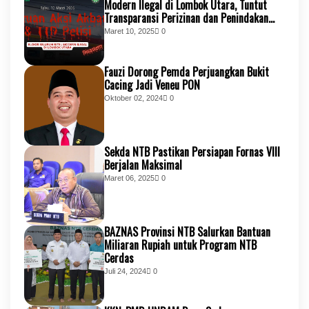
Modern Ilegal di Lombok Utara, Tuntut
Transparansi Perizinan dan Penindakan
Tegas
Maret 10, 2025
0
Fauzi Dorong Pemda Perjuangkan Bukit
Cacing Jadi Veneu PON
Oktober 02, 2024
0
Sekda NTB Pastikan Persiapan Fornas VIII
Berjalan Maksimal
Maret 06, 2025
0
BAZNAS Provinsi NTB Salurkan Bantuan
Miliaran Rupiah untuk Program NTB
Cerdas
Juli 24, 2024
0