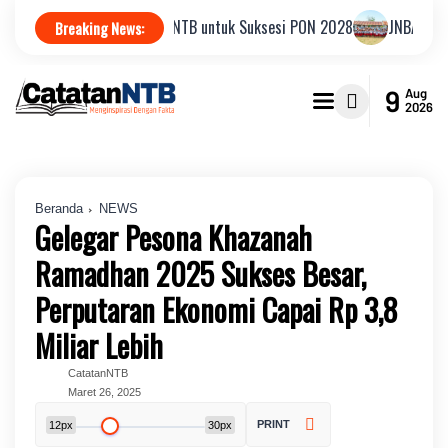
 Pimpin KONI NTB untuk Suksesi PON 2028
JNBA 2026, KPK Perkuat I
Breaking News:
9
Aug
2026
Beranda
NEWS
Gelegar Pesona Khazanah
Ramadhan 2025 Sukses Besar,
Perputaran Ekonomi Capai Rp 3,8
Miliar Lebih
CatatanNTB
Maret 26, 2025
PRINT
12px
30px