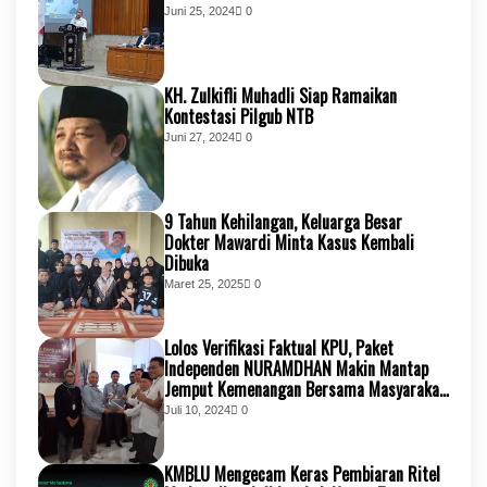
Juni 25, 2024
0
KH. Zulkifli Muhadli Siap Ramaikan
Kontestasi Pilgub NTB
Juni 27, 2024
0
9 Tahun Kehilangan, Keluarga Besar
Dokter Mawardi Minta Kasus Kembali
Dibuka
Maret 25, 2025
0
Lolos Verifikasi Faktual KPU, Paket
Independen NURAMDHAN Makin Mantap
Jemput Kemenangan Bersama Masyarakat
KSB
Juli 10, 2024
0
KMBLU Mengecam Keras Pembiaran Ritel