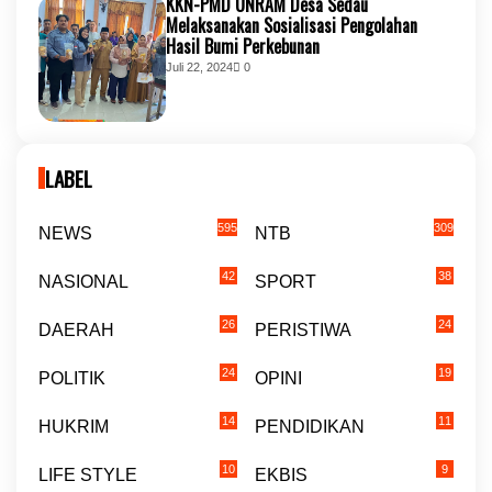
KKN-PMD UNRAM Desa Sedau
Melaksanakan Sosialisasi Pengolahan
Hasil Bumi Perkebunan
Juli 22, 2024
0
LABEL
595
309
NEWS
NTB
42
38
NASIONAL
SPORT
26
24
DAERAH
PERISTIWA
24
19
POLITIK
OPINI
14
11
HUKRIM
PENDIDIKAN
10
9
LIFE STYLE
EKBIS