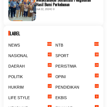
Hasil Bumi Perkebunan
Juli 22, 2024
0
LABEL
596
310
NEWS
NTB
42
38
NASIONAL
SPORT
26
24
DAERAH
PERISTIWA
24
19
POLITIK
OPINI
14
11
HUKRIM
PENDIDIKAN
10
9
LIFE STYLE
EKBIS
5
3