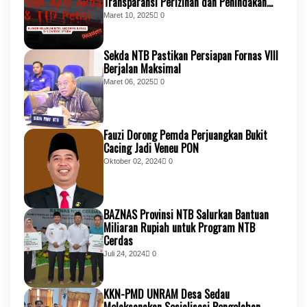
Transparansi Perizinan dan Penindakan
Tegas
Maret 10, 2025
0
Sekda NTB Pastikan Persiapan Fornas VIII
Berjalan Maksimal
Maret 06, 2025
0
Fauzi Dorong Pemda Perjuangkan Bukit
Cacing Jadi Veneu PON
Oktober 02, 2024
0
BAZNAS Provinsi NTB Salurkan Bantuan
Miliaran Rupiah untuk Program NTB
Cerdas
Juli 24, 2024
0
KKN-PMD UNRAM Desa Sedau
Melaksanakan Sosialisasi Pengolahan