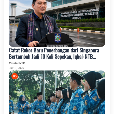
Catat Rekor Baru Penerbangan dari Singapura
Bertambah Jadi 10 Kali Sepekan, Iqbal: NTB
Makin Terhubung Dunia
CatatanNTB
Jul 10, 2026