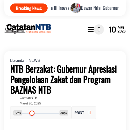
Raih Juara III Inovasi
Dewan Nilai Gubernur Figur Tepat Pimpin 
Breaking News:
10
Aug
2026
Beranda
NEWS
NTB Berzakat: Gubernur Apresiasi
Pengelolaan Zakat dan Program
BAZNAS NTB
CatatanNTB
Maret 20, 2025
PRINT
12px
30px