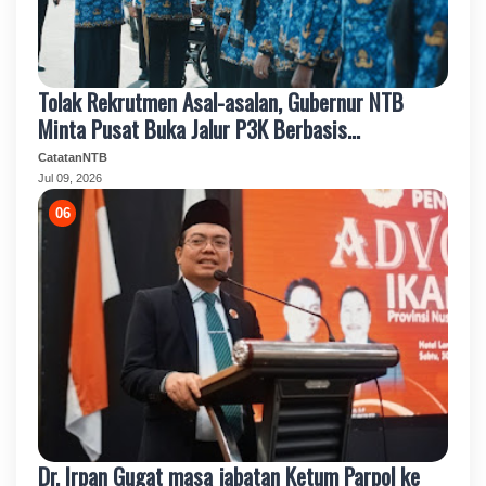
Tolak Rekrutmen Asal-asalan, Gubernur NTB
Minta Pusat Buka Jalur P3K Berbasis
Kompetensi
CatatanNTB
Jul 09, 2026
Dr. Irpan Gugat masa jabatan Ketum Parpol ke