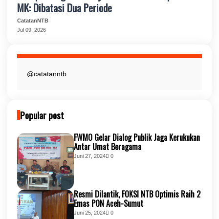
MK: Dibatasi Dua Periode
CatatanNTB
Jul 09, 2026
@catatanntb
Popular post
FWMO Gelar Dialog Publik Jaga Kerukukan
Antar Umat Beragama
Juni 27, 2024
0
Resmi Dilantik, FOKSI NTB Optimis Raih 2
Emas PON Aceh-Sumut
Juni 25, 2024
0