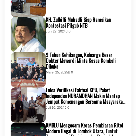
KH. Zulkifli Muhadli Siap Ramaikan
Kontestasi Pilgub NTB
Juni 27, 2024
0
9 Tahun Kehilangan, Keluarga Besar
Dokter Mawardi Minta Kasus Kembali
Dibuka
Maret 25, 2025
0
Lolos Verifikasi Faktual KPU, Paket
Independen NURAMDHAN Makin Mantap
Jemput Kemenangan Bersama Masyarakat
KSB
Juli 10, 2024
0
KMBLU Mengecam Keras Pembiaran Ritel
Modern Ilegal di Lombok Utara, Tuntut