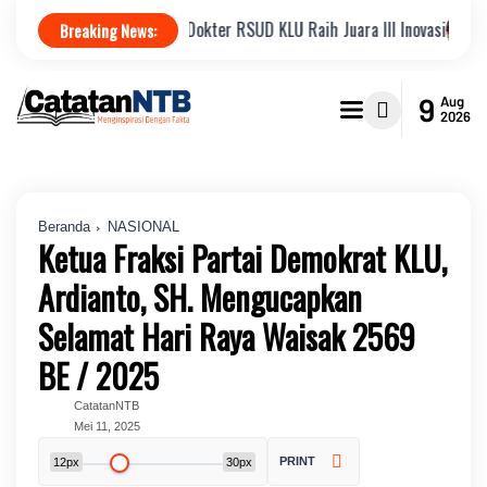
rkat COLEK SUSAN Dokter RSUD KLU Raih Juara III Inovasi
Dewan Nil
Breaking News:
9
Aug
2026
Beranda
NASIONAL
Ketua Fraksi Partai Demokrat KLU,
Ardianto, SH. Mengucapkan
Selamat Hari Raya Waisak 2569
BE / 2025
CatatanNTB
Mei 11, 2025
PRINT
12px
30px