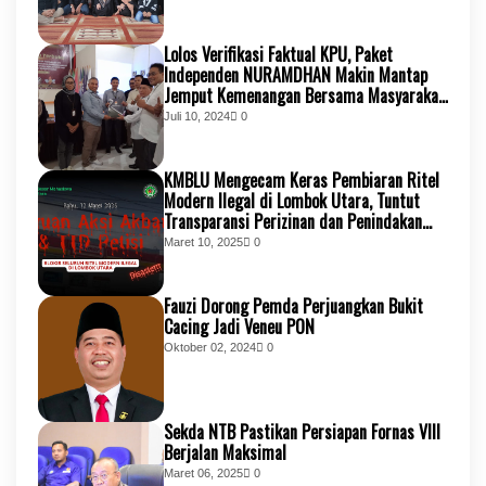
Lolos Verifikasi Faktual KPU, Paket
Independen NURAMDHAN Makin Mantap
Jemput Kemenangan Bersama Masyarakat
KSB
Juli 10, 2024
0
KMBLU Mengecam Keras Pembiaran Ritel
Modern Ilegal di Lombok Utara, Tuntut
Transparansi Perizinan dan Penindakan
Tegas
Maret 10, 2025
0
Fauzi Dorong Pemda Perjuangkan Bukit
Cacing Jadi Veneu PON
Oktober 02, 2024
0
Sekda NTB Pastikan Persiapan Fornas VIII
Berjalan Maksimal
Maret 06, 2025
0