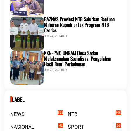
BAZNAS Provinsi NTB Salurkan Bantuan
Miliaran Rupiah untuk Program NTB
Cerdas
Juli 24, 2024
0
KKN-PMD UNRAM Desa Sedau
Melaksanakan Sosialisasi Pengolahan
Hasil Bumi Perkebunan
Juli 22, 2024
0
LABEL
591
306
NEWS
NTB
41
38
NASIONAL
SPORT