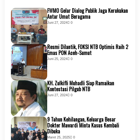
FWMO Gelar Dialog Publik Jaga Kerukukan
Antar Umat Beragama
Juni 27, 2024
0
Resmi Dilantik, FOKSI NTB Optimis Raih 2
Emas PON Aceh-Sumut
Juni 25, 2024
0
KH. Zulkifli Muhadli Siap Ramaikan
Kontestasi Pilgub NTB
Juni 27, 2024
0
9 Tahun Kehilangan, Keluarga Besar
Dokter Mawardi Minta Kasus Kembali
Dibuka
Maret 25, 2025
0