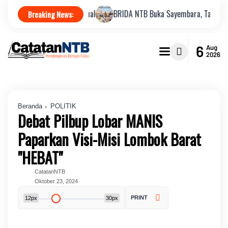
 Kedua Nasional
BRIDA NTB Buka Sayembara, Tantang Peneliti Muda 
Breaking News:
6
Aug
2026
Beranda
POLITIK
Debat Pilbup Lobar MANIS
Paparkan Visi-Misi Lombok Barat
"HEBAT"
CatatanNTB
Oktober 23, 2024
PRINT
12px
30px