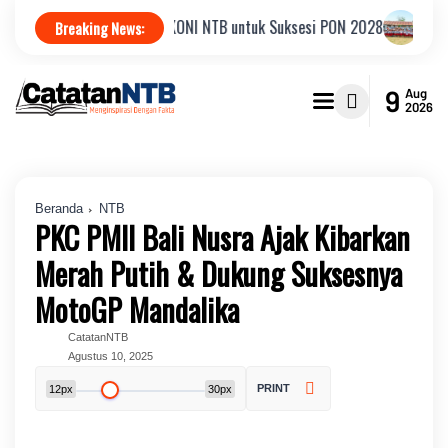
r Tepat Pimpin KONI NTB untuk Suksesi PON 2028
JNBA 2026, KPK Pe
Breaking News:
9
Aug
2026
Beranda
NTB
PKC PMII Bali Nusra Ajak Kibarkan
Merah Putih & Dukung Suksesnya
MotoGP Mandalika
CatatanNTB
Agustus 10, 2025
PRINT
12px
30px