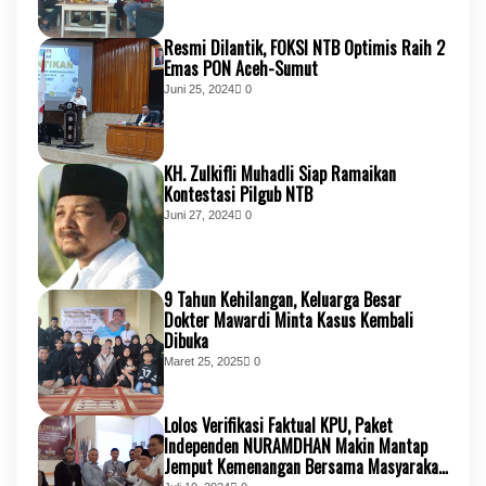
Resmi Dilantik, FOKSI NTB Optimis Raih 2
Emas PON Aceh-Sumut
Juni 25, 2024
0
KH. Zulkifli Muhadli Siap Ramaikan
Kontestasi Pilgub NTB
Juni 27, 2024
0
9 Tahun Kehilangan, Keluarga Besar
Dokter Mawardi Minta Kasus Kembali
Dibuka
Maret 25, 2025
0
Lolos Verifikasi Faktual KPU, Paket
Independen NURAMDHAN Makin Mantap
Jemput Kemenangan Bersama Masyarakat