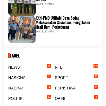
Juli 24, 2024
0
KKN-PMD UNRAM Desa Sedau
Melaksanakan Sosialisasi Pengolahan
Hasil Bumi Perkebunan
Juli 22, 2024
0
LABEL
595
309
NEWS
NTB
42
38
NASIONAL
SPORT
26
24
DAERAH
PERISTIWA
24
19
POLITIK
OPINI