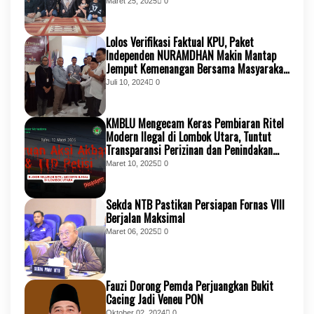
Maret 25, 2025
0
Lolos Verifikasi Faktual KPU, Paket
Independen NURAMDHAN Makin Mantap
Jemput Kemenangan Bersama Masyarakat
KSB
Juli 10, 2024
0
KMBLU Mengecam Keras Pembiaran Ritel
Modern Ilegal di Lombok Utara, Tuntut
Transparansi Perizinan dan Penindakan
Tegas
Maret 10, 2025
0
Sekda NTB Pastikan Persiapan Fornas VIII
Berjalan Maksimal
Maret 06, 2025
0
Fauzi Dorong Pemda Perjuangkan Bukit
Cacing Jadi Veneu PON
Oktober 02, 2024
0