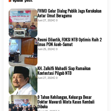
FWMO Gelar Dialog Publik Jaga Kerukukan
Antar Umat Beragama
Juni 27, 2024
0
Resmi Dilantik, FOKSI NTB Optimis Raih 2
Emas PON Aceh-Sumut
Juni 25, 2024
0
KH. Zulkifli Muhadli Siap Ramaikan
Kontestasi Pilgub NTB
Juni 27, 2024
0
9 Tahun Kehilangan, Keluarga Besar
Dokter Mawardi Minta Kasus Kembali
Dibuka