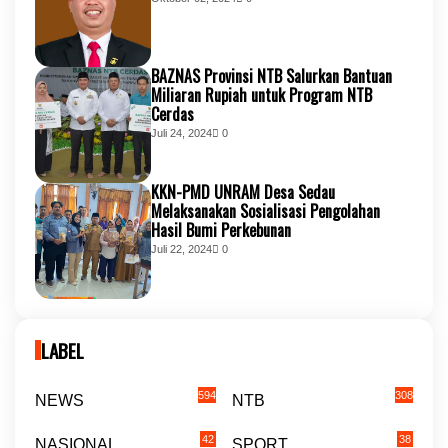
BAZNAS Provinsi NTB Salurkan Bantuan
Miliaran Rupiah untuk Program NTB
Cerdas
Juli 24, 2024
0
KKN-PMD UNRAM Desa Sedau
Melaksanakan Sosialisasi Pengolahan
Hasil Bumi Perkebunan
Juli 22, 2024
0
LABEL
594
308
NEWS
NTB
42
38
NASIONAL
SPORT