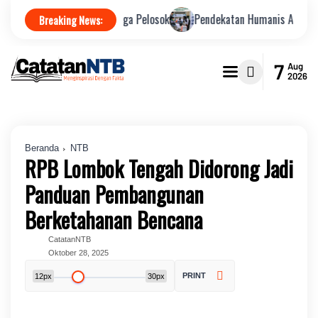
tegritas hingga Pelosok
Pendekatan Humanis Antar Embarkasi Lombo
Breaking News:
7
Aug
2026
Beranda
NTB
RPB Lombok Tengah Didorong Jadi
Panduan Pembangunan
Berketahanan Bencana
CatatanNTB
Oktober 28, 2025
PRINT
12px
30px