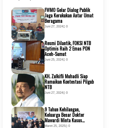
FWMO Gelar Dialog Publik
Jaga Kerukukan Antar Umat
Beragama
Juni 27, 2024
0
Resmi Dilantik, FOKSI NTB
Optimis Raih 2 Emas PON
Aceh-Sumut
Juni 25, 2024
0
KH. Zulkifli Muhadli Siap
Ramaikan Kontestasi Pilgub
NTB
Juni 27, 2024
0
9 Tahun Kehilangan,
Keluarga Besar Dokter
Mawardi Minta Kasus
Kembali Dibuka
Maret 25, 2025
0