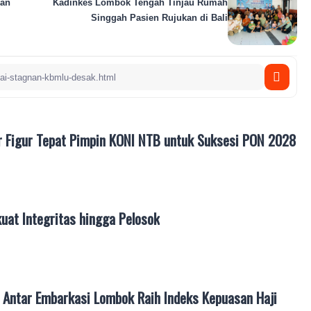
kan
Kadinkes Lombok Tengah Tinjau Rumah
Singgah Pasien Rujukan di Bali
r Figur Tepat Pimpin KONI NTB untuk Suksesi PON 2028
uat Integritas hingga Pelosok
Antar Embarkasi Lombok Raih Indeks Kepuasan Haji