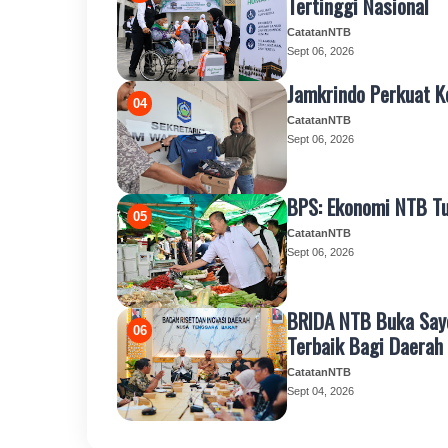
Tertinggi Nasional
CatatanNTB
Sept 06, 2026
Jamkrindo Perkuat 
CatatanNTB
Sept 06, 2026
BPS: Ekonomi NTB Tu
CatatanNTB
Sept 06, 2026
BRIDA NTB Buka Saye
Terbaik Bagi Daerah
CatatanNTB
Sept 04, 2026