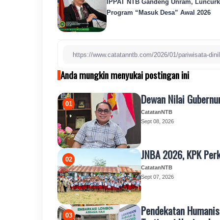
IPPAT NTB Gandeng Unram, Luncur
Program “Masuk Desa” Awal 2026
Anda mungkin menyukai postingan ini
Dewan Nilai Gubernu
CatatanNTB
Sept 08, 2026
JNBA 2026, KPK Perk
CatatanNTB
Sept 07, 2026
Pendekatan Humanis 