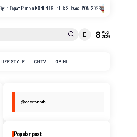
pin KONI NTB untuk Suksesi PON 2028
JNBA 2026, KPK Perkuat Integ
8
Aug
2026
LIFE STYLE
CNTV
OPINI
@catatanntb
Popular post