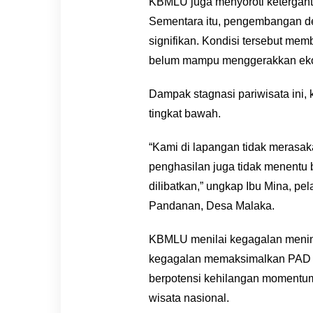
KBMLU juga menyoroti ketergant
Sementara itu, pengembangan de
signifikan. Kondisi tersebut memb
belum mampu menggerakkan ekon
Dampak stagnasi pariwisata ini,
tingkat bawah.
“Kami di lapangan tidak merasa
penghasilan juga tidak menentu 
dilibatkan,” ungkap Ibu Mina, pe
Pandanan, Desa Malaka.
KBMLU menilai kegagalan menin
kegagalan memaksimalkan PAD sek
berpotensi kehilangan momentum 
wisata nasional.