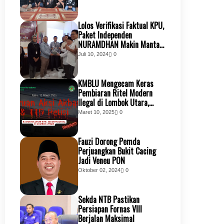
Lolos Verifikasi Faktual KPU,
Paket Independen
NURAMDHAN Makin Mantap
Jemput Kemenangan
Juli 10, 2024
0
Bersama Masyarakat KSB
KMBLU Mengecam Keras
Pembiaran Ritel Modern
Ilegal di Lombok Utara,
Tuntut Transparansi
Maret 10, 2025
0
Perizinan dan Penindakan
Tegas
Fauzi Dorong Pemda
Perjuangkan Bukit Cacing
Jadi Veneu PON
Oktober 02, 2024
0
Sekda NTB Pastikan
Persiapan Fornas VIII
Berjalan Maksimal