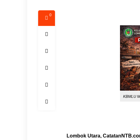
0
KBMLU Mi
Lombok Utara, CatatanNTB.c