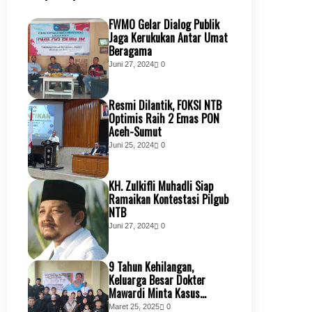
FWMO Gelar Dialog Publik
Jaga Kerukukan Antar Umat
Beragama
Juni 27, 2024
0
Resmi Dilantik, FOKSI NTB
Optimis Raih 2 Emas PON
Aceh-Sumut
Juni 25, 2024
0
KH. Zulkifli Muhadli Siap
Ramaikan Kontestasi Pilgub
NTB
Juni 27, 2024
0
9 Tahun Kehilangan,
Keluarga Besar Dokter
Mawardi Minta Kasus
Kembali Dibuka
Maret 25, 2025
0