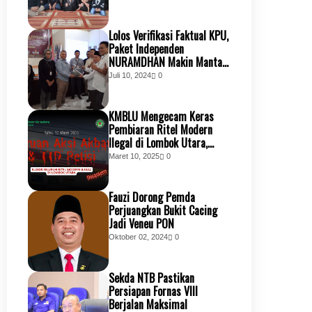
Lolos Verifikasi Faktual KPU,
Paket Independen
NURAMDHAN Makin Mantap
Jemput Kemenangan
Juli 10, 2024
0
Bersama Masyarakat KSB
KMBLU Mengecam Keras
Pembiaran Ritel Modern
Ilegal di Lombok Utara,
Tuntut Transparansi
Maret 10, 2025
0
Perizinan dan Penindakan
Tegas
Fauzi Dorong Pemda
Perjuangkan Bukit Cacing
Jadi Veneu PON
Oktober 02, 2024
0
Sekda NTB Pastikan
Persiapan Fornas VIII
Berjalan Maksimal