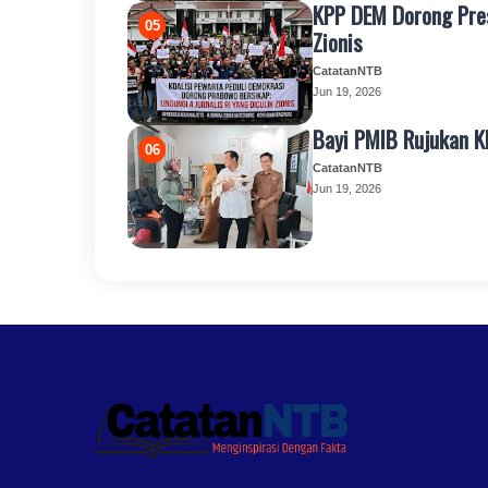
KPP DEM Dorong Presi
Zionis
CatatanNTB
Jun 19, 2026
Bayi PMIB Rujukan K
CatatanNTB
Jun 19, 2026