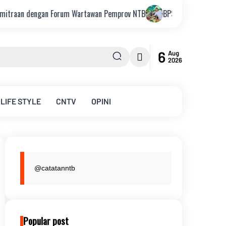
 Forum Wartawan Pemprov NTB
BPS: Ekonomi NTB Tumbuh 7,41 Perse
6
Aug
2026
LIFE STYLE
CNTV
OPINI
@catatanntb
Popular post