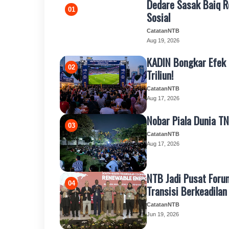
Dedare Sasak Baiq R
Sosial
CatatanNTB
Aug 19, 2026
KADIN Bongkar Efek 
Triliun!
CatatanNTB
Aug 17, 2026
Nobar Piala Dunia TN
CatatanNTB
Aug 17, 2026
NTB Jadi Pusat Foru
Transisi Berkeadilan
CatatanNTB
Jun 19, 2026