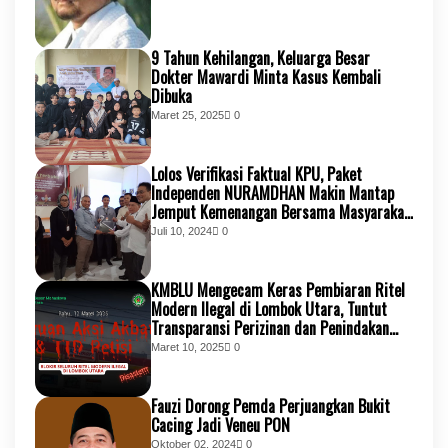
9 Tahun Kehilangan, Keluarga Besar
Dokter Mawardi Minta Kasus Kembali
Dibuka
Maret 25, 2025
0
Lolos Verifikasi Faktual KPU, Paket
Independen NURAMDHAN Makin Mantap
Jemput Kemenangan Bersama Masyarakat
KSB
Juli 10, 2024
0
KMBLU Mengecam Keras Pembiaran Ritel
Modern Ilegal di Lombok Utara, Tuntut
Transparansi Perizinan dan Penindakan
Tegas
Maret 10, 2025
0
Fauzi Dorong Pemda Perjuangkan Bukit
Cacing Jadi Veneu PON
Oktober 02, 2024
0