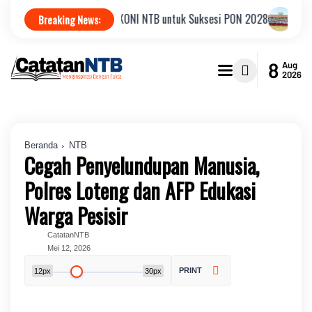
ur Tepat Pimpin KONI NTB untuk Suksesi PON 2028
JNBA 2026, KPK P
Breaking News:
8
Aug
2026
Beranda
NTB
Cegah Penyelundupan Manusia,
Polres Loteng dan AFP Edukasi
Warga Pesisir
CatatanNTB
Mei 12, 2026
PRINT
12px
30px