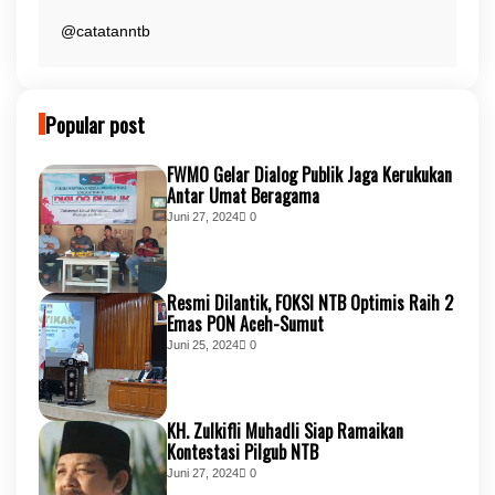
@catatanntb
Popular post
FWMO Gelar Dialog Publik Jaga Kerukukan
Antar Umat Beragama
Juni 27, 2024
0
Resmi Dilantik, FOKSI NTB Optimis Raih 2
Emas PON Aceh-Sumut
Juni 25, 2024
0
KH. Zulkifli Muhadli Siap Ramaikan
Kontestasi Pilgub NTB
Juni 27, 2024
0