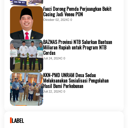
Fauzi Dorong Pemda Perjuangkan Bukit
Cacing Jadi Veneu PON
Oktober 02, 2024
0
BAZNAS Provinsi NTB Salurkan Bantuan
Miliaran Rupiah untuk Program NTB
Cerdas
Juli 24, 2024
0
KKN-PMD UNRAM Desa Sedau
Melaksanakan Sosialisasi Pengolahan
Hasil Bumi Perkebunan
Juli 22, 2024
0
LABEL