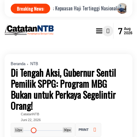
k Raih Indeks Kepuasan Haji Tertinggi Nasional
Jamkrindo Perkua
Breaking News:
7
Aug
2026
Beranda
NTB
Di Tengah Aksi, Gubernur Sentil
Pemilik SPPG: Program MBG
Bukan untuk Perkaya Segelintir
Orang!
CatatanNTB
Juni 22, 2026
PRINT
12px
30px