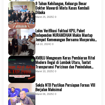
9 Tahun Kehilangan, Keluarga Besar
Dokter Mawardi Minta Kasus Kembali
Dibuka
Maret 25, 2025
0
Lolos Verifikasi Faktual KPU, Paket
Independen NURAMDHAN Makin Mantap
Jemput Kemenangan Bersama Masyarakat
KSB
Juli 10, 2024
0
KMBLU Mengecam Keras Pembiaran Ritel
Modern Ilegal di Lombok Utara, Tuntut
Transparansi Perizinan dan Penindakan
Tegas
Maret 10, 2025
0
Sekda NTB Pastikan Persiapan Fornas VIII
Berjalan Maksimal
Maret 06, 2025
0