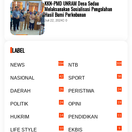
KKN-PMD UNRAM Desa Sedau
Melaksanakan Sosialisasi Pengolahan
Hasil Bumi Perkebunan
Juli 22, 2024
0
LABEL
594
308
NEWS
NTB
42
38
NASIONAL
SPORT
26
24
DAERAH
PERISTIWA
24
19
POLITIK
OPINI
14
11
HUKRIM
PENDIDIKAN
10
9
LIFE STYLE
EKBIS