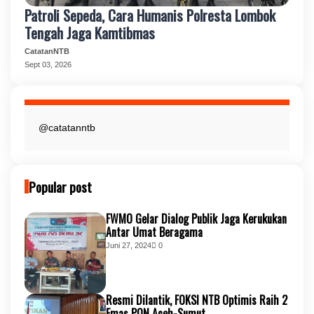
Patroli Sepeda, Cara Humanis Polresta Lombok
Tengah Jaga Kamtibmas
CatatanNTB
Sept 03, 2026
@catatanntb
Popular post
FWMO Gelar Dialog Publik Jaga Kerukukan
Antar Umat Beragama
Juni 27, 2024
0
Resmi Dilantik, FOKSI NTB Optimis Raih 2
Emas PON Aceh-Sumut