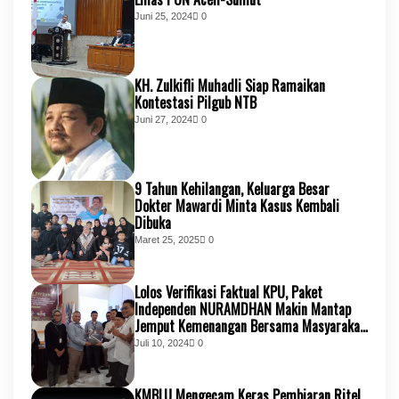
Juni 25, 2024
0
KH. Zulkifli Muhadli Siap Ramaikan
Kontestasi Pilgub NTB
Juni 27, 2024
0
9 Tahun Kehilangan, Keluarga Besar
Dokter Mawardi Minta Kasus Kembali
Dibuka
Maret 25, 2025
0
Lolos Verifikasi Faktual KPU, Paket
Independen NURAMDHAN Makin Mantap
Jemput Kemenangan Bersama Masyarakat
KSB
Juli 10, 2024
0
KMBLU Mengecam Keras Pembiaran Ritel