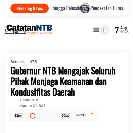
uat Integritas hingga Pelosok
Pendekatan Humanis Antar Embarkasi
Breaking News:
7
Aug
2026
Beranda
NTB
Gubernur NTB Mengajak Seluruh
Pihak Menjaga Keamanan dan
Kondusifitas Daerah
CatatanNTB
Agustus 30, 2025
PRINT
12px
30px