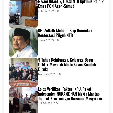
Resmi Dilantik, FOKSI NTB Optimis Raih 2
Emas PON Aceh-Sumut
Juni 25, 2024
0
KH. Zulkifli Muhadli Siap Ramaikan
Kontestasi Pilgub NTB
Juni 27, 2024
0
9 Tahun Kehilangan, Keluarga Besar
Dokter Mawardi Minta Kasus Kembali
Dibuka
Maret 25, 2025
0
Lolos Verifikasi Faktual KPU, Paket
Independen NURAMDHAN Makin Mantap
Jemput Kemenangan Bersama Masyarakat
KSB
Juli 10, 2024
0