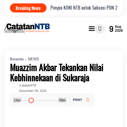
nur Figur Tepat Pimpin KONI NTB untuk Suksesi PON 2028
JNBA 202
Breaking News:
9
Aug
2026
Beranda
NEWS
Muazzim Akbar Tekankan Nilai
Kebhinnekaan di Sukaraja
CatatanNTB
Desember 09, 2025
PRINT
12px
30px