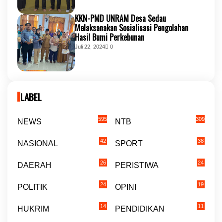
KKN-PMD UNRAM Desa Sedau
Melaksanakan Sosialisasi Pengolahan
Hasil Bumi Perkebunan
Juli 22, 2024
0
LABEL
595
309
NEWS
NTB
42
38
NASIONAL
SPORT
26
24
DAERAH
PERISTIWA
24
19
POLITIK
OPINI
14
11
HUKRIM
PENDIDIKAN