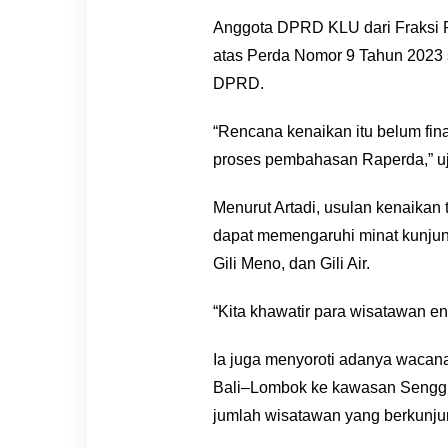
Anggota DPRD KLU dari Fraksi P
atas Perda Nomor 9 Tahun 2023 s
DPRD.
“Rencana kenaikan itu belum fin
proses pembahasan Raperda,” uj
Menurut Artadi, usulan kenaikan t
dapat memengaruhi minat kunjung
Gili Meno, dan Gili Air.
“Kita khawatir para wisatawan engg
Ia juga menyoroti adanya wacana
Bali–Lombok ke kawasan Senggigi
jumlah wisatawan yang berkunjun