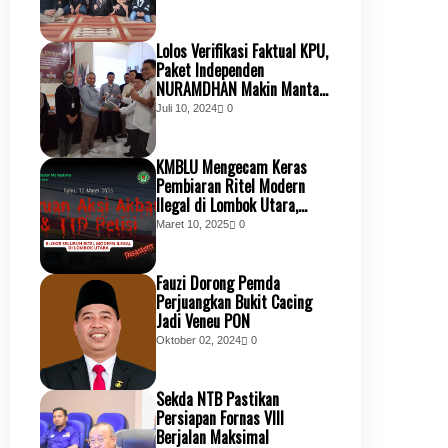
Lolos Verifikasi Faktual KPU,
Paket Independen
NURAMDHAN Makin Mantap
Jemput Kemenangan
Juli 10, 2024
0
Bersama Masyarakat KSB
KMBLU Mengecam Keras
Pembiaran Ritel Modern
Ilegal di Lombok Utara,
Tuntut Transparansi
Maret 10, 2025
0
Perizinan dan Penindakan
Tegas
Fauzi Dorong Pemda
Perjuangkan Bukit Cacing
Jadi Veneu PON
Oktober 02, 2024
0
Sekda NTB Pastikan
Persiapan Fornas VIII
Berjalan Maksimal