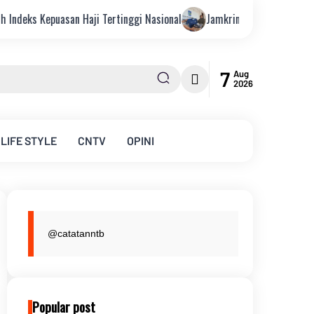
 Haji Tertinggi Nasional
Jamkrindo Perkuat Kemitraan dengan Fo
7
Aug
2026
LIFE STYLE
CNTV
OPINI
@catatanntb
Popular post