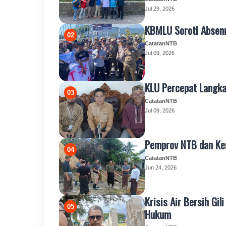
Jul 29, 2026
KBMLU Soroti Absenn
CatatanNTB
Jul 09, 2026
KLU Percepat Langka
CatatanNTB
Jul 09, 2026
Pemprov NTB dan Ke
CatatanNTB
Jun 24, 2026
Krisis Air Bersih Gi
Hukum