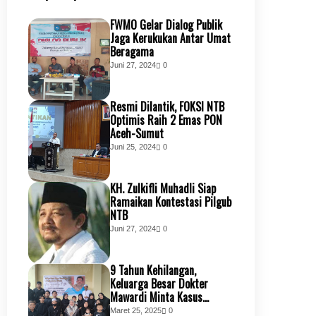
FWMO Gelar Dialog Publik
Jaga Kerukukan Antar Umat
Beragama
Juni 27, 2024
0
Resmi Dilantik, FOKSI NTB
Optimis Raih 2 Emas PON
Aceh-Sumut
Juni 25, 2024
0
KH. Zulkifli Muhadli Siap
Ramaikan Kontestasi Pilgub
NTB
Juni 27, 2024
0
9 Tahun Kehilangan,
Keluarga Besar Dokter
Mawardi Minta Kasus
Kembali Dibuka
Maret 25, 2025
0