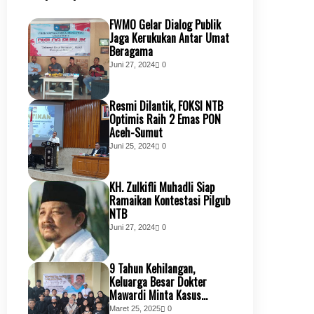
FWMO Gelar Dialog Publik
Jaga Kerukukan Antar Umat
Beragama
Juni 27, 2024
0
Resmi Dilantik, FOKSI NTB
Optimis Raih 2 Emas PON
Aceh-Sumut
Juni 25, 2024
0
KH. Zulkifli Muhadli Siap
Ramaikan Kontestasi Pilgub
NTB
Juni 27, 2024
0
9 Tahun Kehilangan,
Keluarga Besar Dokter
Mawardi Minta Kasus
Kembali Dibuka
Maret 25, 2025
0