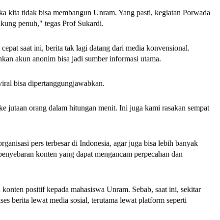
a kita tidak bisa membangun Unram. Yang pasti, kegiatan Porwada 
ung penuh," tegas Prof Sukardi. 
cepat saat ini, berita tak lagi datang dari media konvensional. 
ahkan akun anonim bisa jadi sumber informasi utama.
viral bisa dipertanggungjawabkan. 
 ke jutaan orang dalam hitungan menit. Ini juga kami rasakan sempat 
anisasi pers terbesar di Indonesia, agar juga bisa lebih banyak 
t penyebaran konten yang dapat mengancam perpecahan dan 
onten positif kepada mahasiswa Unram. Sebab, saat ini, sekitar 
 berita lewat media sosial, terutama lewat platform seperti 