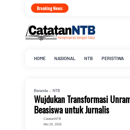
Breaking News:
HOME
NASIONAL
NTB
PERISTIWA
Beranda
NTB
Wujdukan Transformasi Unra
Beasiswa untuk Jurnalis
CatatanNTB
Mei 29, 2026