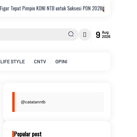
pin KONI NTB untuk Suksesi PON 2028
JNBA 2026, KPK Perkuat Integ
9
Aug
2026
LIFE STYLE
CNTV
OPINI
@catatanntb
Popular post