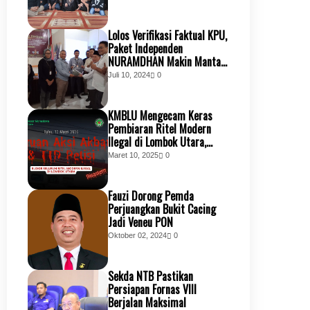
Lolos Verifikasi Faktual KPU,
Paket Independen
NURAMDHAN Makin Mantap
Jemput Kemenangan
Juli 10, 2024
0
Bersama Masyarakat KSB
KMBLU Mengecam Keras
Pembiaran Ritel Modern
Ilegal di Lombok Utara,
Tuntut Transparansi
Maret 10, 2025
0
Perizinan dan Penindakan
Tegas
Fauzi Dorong Pemda
Perjuangkan Bukit Cacing
Jadi Veneu PON
Oktober 02, 2024
0
Sekda NTB Pastikan
Persiapan Fornas VIII
Berjalan Maksimal