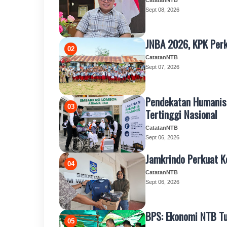
CatatanNTB
Sept 08, 2026
JNBA 2026, KPK Perk
CatatanNTB
Sept 07, 2026
Pendekatan Humanis 
Tertinggi Nasional
CatatanNTB
Sept 06, 2026
Jamkrindo Perkuat 
CatatanNTB
Sept 06, 2026
BPS: Ekonomi NTB Tu