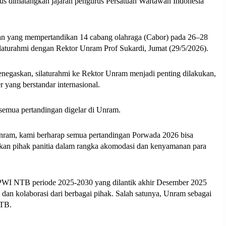
rus dimatangkan jajaran pengurus Persatuan Wartawan Indonesia 
tan yang mempertandikan 14 cabang olahraga (Cabor) pada 26–28 
ilaturahmi dengan Rektor Unram Prof Sukardi, Jumat (29/5/2026).
gaskan, silaturahmi ke Rektor Unram menjadi penting dilakukan, 
 yang berstandar internasional. 
 semua pertandingan digelar di Unram. 
ram, kami berharap semua pertandingan Porwada 2026 bisa 
kan pihak panitia dalam rangka akomodasi dan kenyamanan para 
 PWI NTB periode 2025-2030 yang dilantik akhir Desember 2025 
dan kolaborasi dari berbagai pihak. Salah satunya, Unram sebagai 
NTB. 